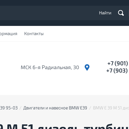
Найти
ормация
Контакты
+7 (901
МСК 6-я Радиальная, 30
+7 (903
E39 95-03
  /  
Двигатели и навесное BMW E39
  /  BMW Е 39 М 51 д