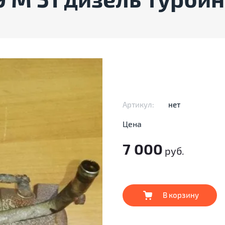
 М 51 дизель турбин
Артикул:
нет
Цена
7 000
руб.
В корзину